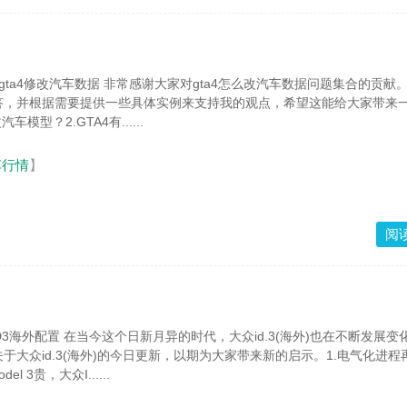
家对gta4怎么改汽车数据问题集合的贡献。我会努
答，并根据需要提供一些具体实例来支持我的观点，希望这能给大家带来
车模型？2.GTA4有......
车行情
】
阅
众id.3(海外)也在不断发展变化。今
于大众id.3(海外)的今日更新，以期为大家带来新的启示。1.电气化进程
el 3贵，大众I......