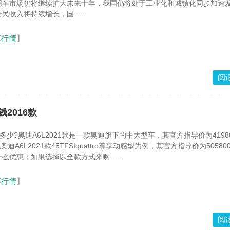
用车市场仍将继续扩大未来十年，我国仍将处于工业化和城镇化同步加速
收入将持续增长，国......
车行情
】
阅
钱2016款
价多少?奥迪A6L2021款是一款奥迪旗下的中大型车，其官方指导价为4198
奥迪A6L2021款45TFSIquattro尊享动感型为例，其官方指导价为5058
优惠；如果选择以全款方式来购......
车行情
】
阅