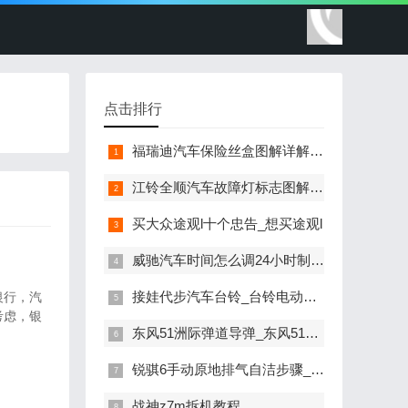
点击排行
福瑞迪汽车保险丝盒图解详解_福瑞迪汽车保险丝盒图解详解视频
江铃全顺汽车故障灯标志图解_江铃全顺汽车故障灯标志图解大全
买大众途观l十个忠告_想买途观l
威驰汽车时间怎么调24小时制的_威驰汽车时间怎么调24小时制
接娃代步汽车台铃_台铃电动代步车
银行，汽
考虑，银
东风51洲际弹道导弹_东风51洲际弹道导弹最新消息
锐骐6手动原地排气自洁步骤_东风锐骐6需要启动原地排气自洁
战神z7m拆机教程