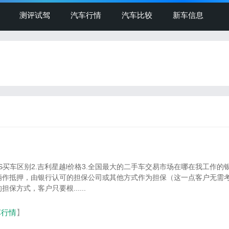
测评试驾
汽车行情
汽车比较
新车信息
4S买车区别2.吉利星越l价格3.全国最大的二手车交易市场在哪在我工作的
辆作抵押，由银行认可的担保公司或其他方式作为担保（这一点客户无需
保方式，客户只要根......
车行情
】