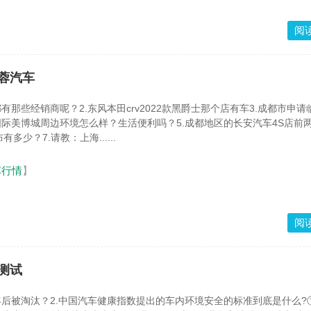
阅
蓉汽车
有那些经销商呢？2.东风本田crv2022款黑爵士那个店有车3.成都市申请
国际美博城周边环境怎么样？生活便利吗？5.成都地区的长安汽车4S店前
多少？7.请教：上海......
车行情
】
阅
测试
年后被淘汰？2.中国汽车健康指数提出的车内环境安全的标准到底是什么?