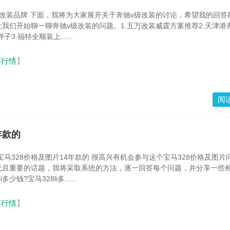
装的讨论，希望我的回答能够解决
我们开始聊一聊奔驰v级改装的问题。1.五万改装威霆方案推荐2.天津港奔
3.福特全顺装上......
车行情
】
阅
年款的
4年款的 很高兴有机会参与这个宝马328价格及图片问题集合
元且重要的话题，我将采取系统的方法，逐一回答每个问题，并分享一些
少钱?宝马328li多......
车行情
】