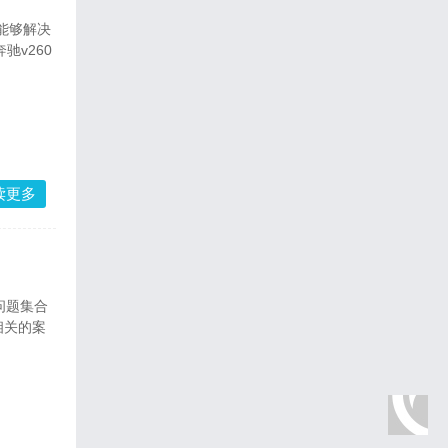
驰v260
读更多
相关的案