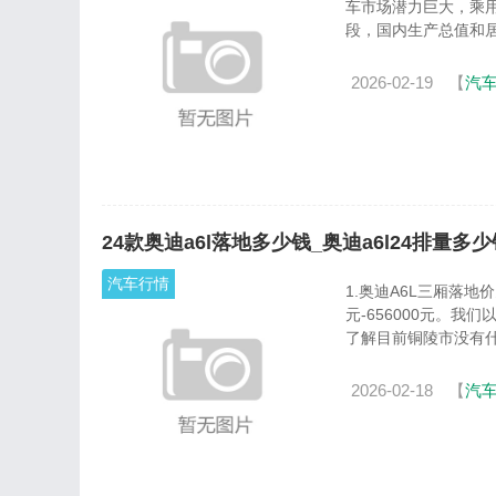
车市场潜力巨大，乘
段，国内生产总值和居民
2026-02-19
【
汽
24款奥迪a6l落地多少钱_奥迪a6l24排量多少
汽车行情
1.奥迪A6L三厢落地
元-656000元。我们以
了解目前铜陵市没有什么
2026-02-18
【
汽