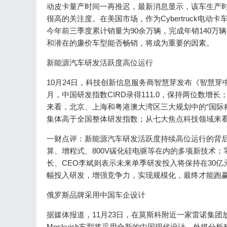
动皮卡量产时间一再推迟，最新消息显示，该车生产时间推
很高的关注度。在美国市场，作为Cybertruck电动卡车
今年前三季度累计销量为90余万辆，完成年销140万辆
和潜在的廉价车型能否畅销，将成为重要的因素。
新能源汽车研发活跃度高位运行
10月24日，科技创新信息服务商智慧芽发布《智慧芽中国研
月，中国研发指数CIRD录得111.0，保持两位数增长
来看，北京、上海和粤港澳大湾区三大规划中的“国际科技创
集体高于全国整体研发指数；从七大焦点科技领域来看
一财点评：新能源汽车研发活跃度持续高位运行的背
算、增程式、800V碳化硅电驱等在内的多项新技术
长、CEO李斌则表示未来单季研发投入将保持在30
幅投入研发，增强竞争力，实现规模化，最终才能跑
俄罗斯品牌采用中国车企设计
据媒体报道，11月23日，在莫斯科附近一家雷诺集团放
Moskvich车型将采用全新的中国现代设计。外媒