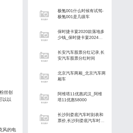
众4s店怎么样
极氪001什么时候有试驾-
极氪001是几级车
保时捷卡宴2020款落地多
少钱_保时捷卡宴2024款
落地多少
长安汽车股票分红记录,长
安汽车股票分红时间
北京汽车两厢_北京汽车两
厢车
拉粉丝创
阿维塔11优惠武汉_阿维
可以以
塔11优惠58000
长沙到娄底汽车时刻表和
票价,长沙到娄底汽车时刻
表
朋克风的电