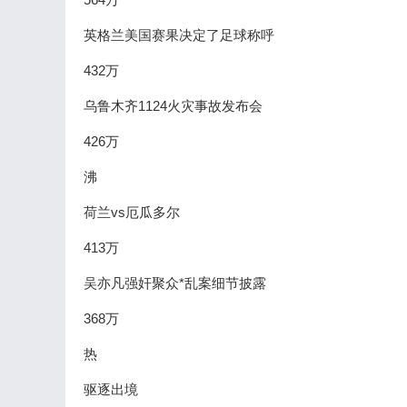
英格兰美国赛果决定了足球称呼
432万
乌鲁木齐1124火灾事故发布会
426万
沸
荷兰vs厄瓜多尔
413万
吴亦凡强奸聚众*乱案细节披露
368万
热
驱逐出境