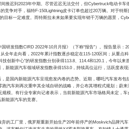
迟到2023年中期。尽管迟迟无法交付，但Cybertruck电动卡车
的竞争对手，福特F-150Lightning皮卡订单也超过20万辆。对于特
的目标一定难度。而特斯拉未来如果要实现年销千万辆的愿景，Cybert
发指数CIRD 2022年10月月报》（下称“报告”）。报告显示：202
；从全年走向看，2022年累计指数逐步稳定在115-120区间；从重点
新中心”的研发指数分别录得113.8、114.4和120.1，今年以来
，新能源汽车领域研发指数录得153.0，持续高位运行，活跃度表现
后，是国内新能源汽车呈现愈发内卷的态势。近期，哪吒汽车发布包
；零跑汽车则再次重申其全域自研的战略，并公布其增程式规划；蔚来
亿元规模。有行业专家向记者表示，当前新能源汽车市场格局未定，车
赢新能源汽车的竞赛。
弃的工厂里，俄罗斯重新开始生产20年前停产的Moskvich品牌汽车
分析称，该车酷似江淮汽车生产的思皓X4紧凑型跨界车。有知情人士透露