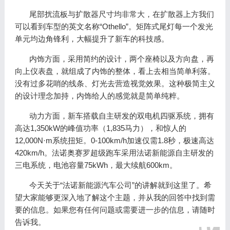
尾部扰流板与扩散器尺寸均非常大，在扩散器上方我们
可以看到车型的英文名称“Othello”。矩阵式尾灯每一个发光
单元均边角锋利，大幅提升了新车的科技感。
内饰方面，采用简约的设计，两个座椅以及方向盘，再
向上仪表盘，就组成了内饰的整体，看上去相当简单利落。
没有过多花哨的线条、灯光去营造视觉效果。这种极简主义
的设计理念加持，内饰给人的感觉就是简单纯粹。
动力方面，新车搭载自主研发的双电机四驱系统，拥有
高达1,350kW的峰值功率（1,835马力），和惊人的
12,000N·m系统扭矩。0-100km/h加速仅需1.8秒，极速高达
420km/h。法诺奥赛罗超级跑车采用法诺新能源自主研发的
三电系统，电池容量75kWh，最大续航600km。
今天关于“法诺新能源汽车公司”的讲解就到这里了。希
望大家能够更深入地了解这个主题，并从我的回答中找到需
要的信息。如果您有任何问题或需要进一步的信息，请随时
告诉我。