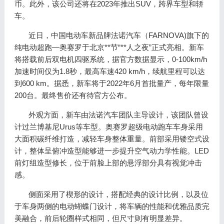
币。此外，该公司还将在2023年推出SUV，跨界车型和轿
车。
近日，中国电动车新品牌法诺汽车（FARNOVA)旗下的
纯电动超跑—奥赛罗于北京**节“**人之夜”正式亮相。新车
将搭载前后双电机四驱系统，据官方数据显示，0-100km/h
加速时间仅为1.8秒，最高车速420 km/h，续航里程可以达
到600 km。据悉，新车将于2022年6月首批量产，每年限量
200台。最终售价还有待官方公布。
外观方面，新车由法诺汽车团队主导设计，该团队曾设
计过兰博基尼Urus等车型。奥赛罗超级电动跑车车身采用
大面积碳纤维打造，减轻车身整体重量。前部采用镂空式设
计，整体呈俯冲造型能够进一步提升空气动力学性能。LED
前灯组造型修长，位于前脸上部的悬浮部分具有视觉冲击
感。
侧面采用了楔形的设计，搭配经典的设计比例，以及位
于车身两侧的电动蝴蝶门设计，将车辆的性能和优雅品质完
美融合，前后轮圈样式相同，但尺寸则有明显差异。