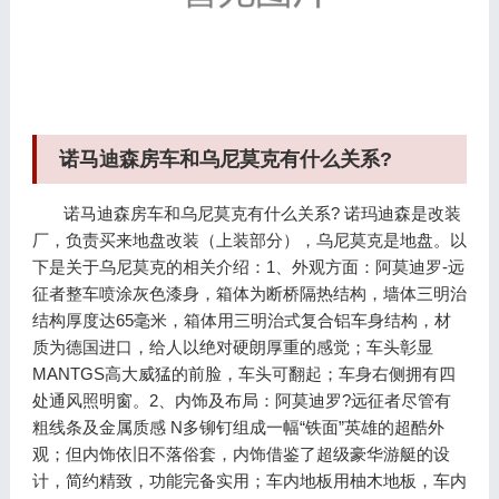
诺马迪森房车和乌尼莫克有什么关系?
诺马迪森房车和乌尼莫克有什么关系? 诺玛迪森是改装
厂，负责买来地盘改装（上装部分），乌尼莫克是地盘。以
下是关于乌尼莫克的相关介绍：1、外观方面：阿莫迪罗-远
征者整车喷涂灰色漆身，箱体为断桥隔热结构，墙体三明治
结构厚度达65毫米，箱体用三明治式复合铝车身结构，材
质为德国进口，给人以绝对硬朗厚重的感觉；车头彰显
MANTGS高大威猛的前脸，车头可翻起；车身右侧拥有四
处通风照明窗。2、内饰及布局：阿莫迪罗?远征者尽管有
粗线条及金属质感 N多铆钉组成一幅“铁面”英雄的超酷外
观；但内饰依旧不落俗套，内饰借鉴了超级豪华游艇的设
计，简约精致，功能完备实用；车内地板用柚木地板，车内