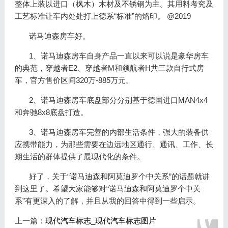
整体上装以进口（枫木）木材及不锈钢为主。其用料考究及
工艺标准让车内处处打上德系“标准”的烙印。 @2019
诺马迪森房车好。
1、诺马迪森房车自身产品一直以来可以说是豪华房车
的典范，穿越者E2、穿越者M和领航者H共三款自行式房
车，官方售价区间320万-885万元。
2、诺马迪森房车底盘部分分别基于德国进口MAN4x4
和奔驰8x8底盘打造。
3、诺马迪森房车完善的内部生活条件，强大的装备供
应携带能力，为那些需要在边远地区通行、通讯、工作、长
期生活的群体提供了最现代化的条件。
好了，关于“诺马迪森和阿莫迪罗个中关系”的话题就讲
到这里了。希望大家能够对“诺马迪森和阿莫迪罗个中关
系”有更深入的了解，并且从我的回答中得到一些启示。
上一篇：
现代汽车标志_现代汽车标志图片