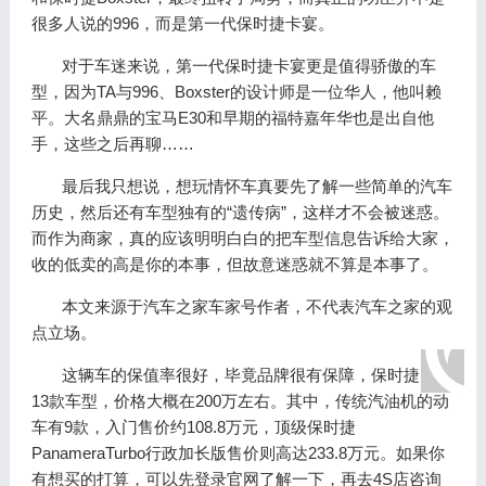
很多人说的996，而是第一代保时捷卡宴。
对于车迷来说，第一代保时捷卡宴更是值得骄傲的车
型，因为TA与996、Boxster的设计师是一位华人，他叫赖
平。大名鼎鼎的宝马E30和早期的福特嘉年华也是出自他
手，这些之后再聊……
最后我只想说，想玩情怀车真要先了解一些简单的汽车
历史，然后还有车型独有的“遗传病”，这样才不会被迷惑。
而作为商家，真的应该明明白白的把车型信息告诉给大家，
收的低卖的高是你的本事，但故意迷惑就不算是本事了。
本文来源于汽车之家车家号作者，不代表汽车之家的观
点立场。
这辆车的保值率很好，毕竟品牌很有保障，保时捷出了
13款车型，价格大概在200万左右。其中，传统汽油机的动
车有9款，入门售价约108.8万元，顶级保时捷
PanameraTurbo行政加长版售价则高达233.8万元。如果你
有想买的打算，可以先登录官网了解一下，再去4S店咨询