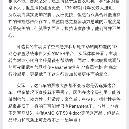
极限不低。除此之外，还是得益于这台发动机，和S版的差
别不大，但是涡轮建压更低，1340转就能爆发最大扭矩。
所以动力其实更加跟脚，反应更快。但这台双离合器低速换
挡的顿挫感依然存在，虽然能感觉整套动力总成的匹配度是
近乎完美的，但就乘客而言，换挡速度多快，他们可并不关
心。
可选装的主动调节空气悬挂和后轮主动转向功能的4D
动态底盘系统来自大众的MSB平台。实际体验来看，主动
转向对缩小转弯半径是很有帮助的。同时，由驾驶模式调节
的可变阻尼空气悬挂使Panamera拥有了“多重性格”的底盘
行驶感受，更是赋予了这台行政加长版更多面的意义。
实际上，这台车的买家大多都不会考虑是否选择这台
车，很多情况下直接就下手买了。因为在这个级别里，能够
做到帅气，动力性，舒适度，豪华感，科技化，操控性等等
精良品质于一身的车可能就只有Panamera了。当然，也有
不乏宝马M5，奔驰AMG GT 53 4-door等优秀产品，但是在
品牌力和气质上可差得不是一星半点！