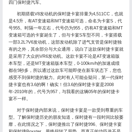
四门保时捷汽车。
初期搭载V8发动机的保时捷卡宴排量为4,511CC，也就
是4.5升，有AT变速箱和MT变速箱可选，命名为卡宴S，代
号955。时隔一年左右，代号仍为955，仍有AT变速箱和MT
变速箱可选的卡宴诞生了，但与卡宴S车型不同，卡宴搭载
一部3.2L?V6发动机，这部发动机除了进气支管是保时捷独
有的之外，其余部分与大众通用，说白了这款保时捷卡宴就
是采用了大众的VR6发动机。这款卡宴不论是AT变速箱版
本车型，还是MT变速箱版本车型，0-100km/h的加速成绩
都在9秒多，所以通过这款车可能即使在新车状态下，您也
感受不到保时捷的魅力。此时有人可能会疑问，第一代保时
捷卡宴也有3.6的啊！确实！但3.6的保时捷卡宴是2008
年-2010年的，代号为957，与我看的这辆05年的保时捷卡
宴不一样。
对于保时捷内部来说，保时捷卡宴是一款受到尊重的车
型。了解保时捷历史的朋友知道，保时捷有一段时间比较萎
靡，在此情况之下，保时捷推出了保时捷996、保时捷卡宴
和保时捷Boxster，最终扭转了局势，而真正的功臣并不是