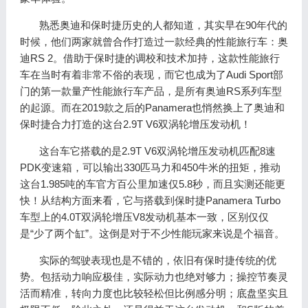
熟悉奥迪和保时捷历史的人都知道，其实早在90年代的
时候，他们两家就曾合作打造过一款经典的性能旅行车：奥
迪RS 2。借助于保时捷的调校和技术加持，这款性能旅行
车在当时有着非常不俗的表现，而它也成为了Audi Sport部
门的第一款量产性能旅行车产品，是所有奥迪RS系列车型
的起源。而在2019款之后的Panamera也悄然换上了奥迪和
保时捷合力打造的这台2.9T V6双涡轮增压发动机！
这台车它搭载的是2.9T V6双涡轮增压发动机匹配8速
PDK变速箱，可以输出330匹马力和450牛米的扭矩，推动
这台1.985吨的车官方百公里加速仅5.8秒，而且实测还能更
快！从结构方面来看，它与搭载到保时捷Panamera Turbo
车型上的4.0T双涡轮增压V8发动机基本一致，区别仅仅
是“少了两个缸”。这倒是对于不少性能玩家来说是个福音。
实际的驾驶表现也是不错的，依旧有保时捷传统的优
势。包括动力响应极佳，实际动力也绝对够力；操控节奏灵
活而精准，转向力度也比较轻松但比例感分明；底盘坚实且