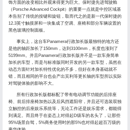
饰方面的改变相比外观来得更为巨大。保时捷先进驾驶舱
（Porsche Advanced Cockpit）的重要一点就是中控区域基
本告别了传统的按键和旋钮，取而代之的是新一代保时捷的
12.3英寸触摸屏和一块集成了空调、座椅和部分车辆设置的
黑色玻璃控制面板。
事实上，这台车Panamera行政加长版最独特的地方还
是他的轴距加长了150mm，达到3100mm，长度也涨到了
5199mm。并且Panamera行政加长版并不是一款车身简单
加长的车型，而是与标准版同时开发的另一款车型，虽然在
动态方面针对加长特性优化的不多，但好在本身基础就不
错，而且相同的平台也会产出宾利等更长轴的车型所以实际
对驾驶体验的影响不大。
所有行政加长版都标配了带有电动调节功能的后排座
椅、前后排座椅加热以及后风挡遮阳帘，并且还可选装双独
立触控的后座娱乐系统等，无论工作还是娱乐需求，都能得
到满足。而且终于在姿态上对得起D级车的名头了，让那些
95%场景自驾，5%商务使用时的那5%也对得起超百万级的
豪华体验。