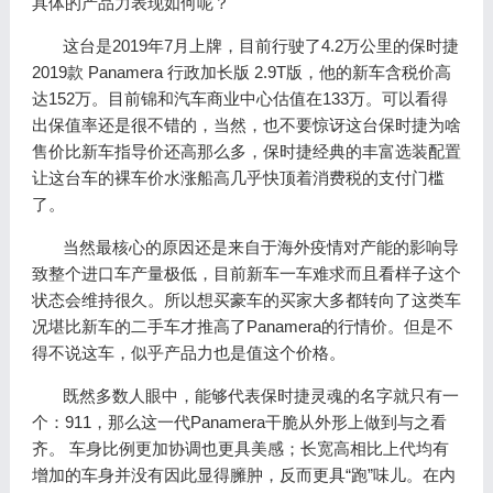
具体的产品力表现如何呢？
这台是2019年7月上牌，目前行驶了4.2万公里的保时捷
2019款 Panamera 行政加长版 2.9T版，他的新车含税价高
达152万。目前锦和汽车商业中心估值在133万。可以看得
出保值率还是很不错的，当然，也不要惊讶这台保时捷为啥
售价比新车指导价还高那么多，保时捷经典的丰富选装配置
让这台车的裸车价水涨船高几乎快顶着消费税的支付门槛
了。
当然最核心的原因还是来自于海外疫情对产能的影响导
致整个进口车产量极低，目前新车一车难求而且看样子这个
状态会维持很久。所以想买豪车的买家大多都转向了这类车
况堪比新车的二手车才推高了Panamera的行情价。但是不
得不说这车，似乎产品力也是值这个价格。
既然多数人眼中，能够代表保时捷灵魂的名字就只有一
个：911，那么这一代Panamera干脆从外形上做到与之看
齐。 车身比例更加协调也更具美感；长宽高相比上代均有
增加的车身并没有因此显得臃肿，反而更具“跑”味儿。在内