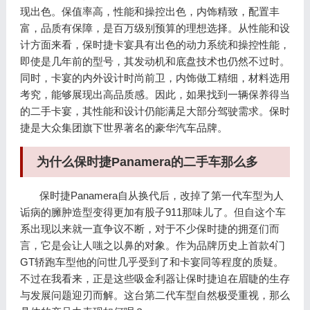
现出色。保值率高，性能和操控出色，内饰精致，配置丰
富，品质有保障，是百万级别预算的理想选择。从性能和设
计方面来看，保时捷卡宴具有出色的动力系统和操控性能，
即使是几年前的型号，其发动机和底盘技术也仍然不过时。
同时，卡宴的内外设计时尚前卫，内饰做工精细，材料选用
考究，能够展现出高品质感。因此，如果找到一辆保养得当
的二手卡宴，其性能和设计仍能满足大部分驾驶需求。保时
捷是大众集团旗下世界著名的豪华汽车品牌。
为什么保时捷Panamera的二手车那么多
保时捷Panamera自从换代后，改掉了第一代车型为人
诟病的臃肿造型变得更加有股子911那味儿了。但自这个车
系出现以来就一直争议不断，对于不少保时捷的拥趸们而
言，它是会让人嗤之以鼻的对象。作为品牌历史上首款4门
GT轿跑车型他的问世几乎受到了和卡宴同等程度的质疑。
不过在我看来，正是这些吸金利器让保时捷迫在眉睫的生存
与发展问题迎刃而解。这台第二代车型自然极受重视，那么