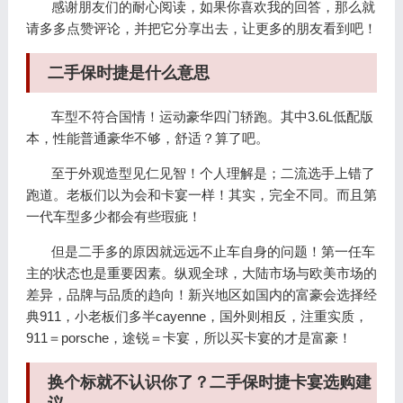
感谢朋友们的耐心阅读，如果你喜欢我的回答，那么就
请多多点赞评论，并把它分享出去，让更多的朋友看到吧！
二手保时捷是什么意思
车型不符合国情！运动豪华四门轿跑。其中3.6L低配版
本，性能普通豪华不够，舒适？算了吧。
至于外观造型见仁见智！个人理解是；二流选手上错了
跑道。老板们以为会和卡宴一样！其实，完全不同。而且第
一代车型多少都会有些瑕疵！
但是二手多的原因就远远不止车自身的问题！第一任车
主的状态也是重要因素。纵观全球，大陆市场与欧美市场的
差异，品牌与品质的趋向！新兴地区如国内的富豪会选择经
典911，小老板们多半cayenne，国外则相反，注重实质，
911＝porsche，途锐＝卡宴，所以买卡宴的才是富豪！
换个标就不认识你了？二手保时捷卡宴选购建