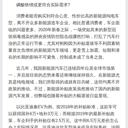
磷酸铁锂或更符合实际需求?
消费者能否购买到符合心意、性价比高的新能源纯电车
型，离不开众多新能源造车企业。相比普通消费者，车企面
临的问题更多。2020年新春之际，一场突如其来的新型冠
状病毒感染的肺炎疫情防控阻击战骤然打响，打乱了汽车行
业的正常运行节奏，尤其对刚刚因为补贴退坡等不利因素销
量首次负增长的新能源汽车领域，更是雪上加霜。短期和潜
在的长期的影响不可避免，控制成本成了当务之急。
近几年，我国新能源汽车已连续四年位居全球市场第
一，并且按目前的态势来看还将继续保持很久。在新能源尤
其是纯电领域，我们所取得的成就有目共睹，这些均离不开
政策的推动。不过，新能源补贴政策虽然推动了国内的新能
源汽车发展，但弊端也随着补贴的大幅退坡日益显现。
以比亚迪秦EV为例。按2018年的补贴标准，这款车可
以获得国补6万+地补3万元；而根据2019年的最新补贴政
策，车企到手的补贴仅有2.5万元。这中间6.5万元差价怎么
办？实际情况是，比亚迪这款车型并未提升实际售价，说明