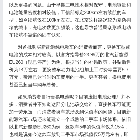
以及更换的问题。由于早期三电技术相对保守，电池容量和
电池能量密度相对较低，工信部标定200km左右续航的车
型，如今续航仅在100km左右。在北京这样路况较为复杂拥
堵的城市，充电次数更加频繁，这也导致普通民众形成电动
车续航不靠谱的固有认知。
对首批购买新能源纯电动车的消费者而言，更换车型或
电池的成本相对较高。以官方指导价23.99万的北汽新能源
EU260（现已停产）为例。根据当时的补贴政策，补贴后售
价为14万左右，更换整车动力电池组加上工时费等需要5-7
万元，费用已达当时购车费用的一半。更有甚者，换电费用
甚至已超当年购车总价。
如果消费者自行更换电池呢？目前废旧电池处理厂并不
多，消费者并不知道这部分电池该交给谁，直接换车可能更
加一劳永逸。而消费者换车就涉及到保值率的问题，目前新
能源汽车市场还未能建立一个成熟的二手车市场体系。依旧
以北汽新能源EU260为例，这款车5年的保值率仅为15%，
也就是说如今这款车放到二手车市场残值仅5万元左右，即