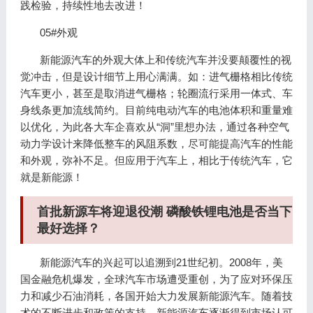
践检验，持续性地去改进！
05#外观
新能源汽车的外观大体上和传统汽车并没要颠覆性的视
觉冲击，但是设计细节上用心满满。如：进气栅格相比传统
汽车更小，甚至是取消进气栅格；轮圈流行采用一体式、车
身线条更加流线简约。目前纯电动汽车的电池体积和重量难
以优化，为此各大车企喜欢从“洞”里想办法，通过各种空气
动力学设计来降低整车的风阻系数，尽可能提高汽车的性能
和外观，弥补不足。但应用于汽车上，相比于传统汽车，它
就是新能源！
首批新源车将迎退役潮 磷酸铁锂电池是否当下
最好选择？
新能源汽车的兴起可以追溯到21世纪初。2008年，美
国金融危机爆发，全球汽车市场遭受重创，为了应对环保压
力和减少石油消耗，各国开始大力发展新能源汽车。随着技
术的不断进步和政策的支持，新能源汽车逐渐得到市场认可