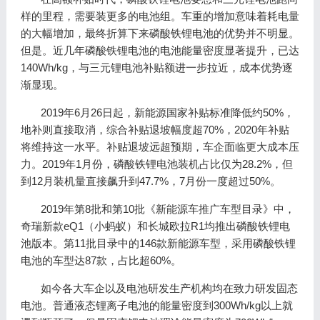
样的里程，需要装更多的电池组。车重的增加意味着耗电量
的大幅增加，最终折算下来磷酸铁锂电池的优势并不明显。
但是。近几年磷酸铁锂电池的电池能量密度显著提升，已达
140Wh/kg，与三元锂电池补贴额进一步拉近，成本优势逐
渐显现。
2019年6月26日起，新能源国家补贴标准降低约50%，
地补则直接取消，综合补贴退坡幅度超70%，2020年补贴
将维持这一水平。补贴退坡远超预期，车企面临更大成本压
力。2019年1月份，磷酸铁锂电池装机占比仅为28.2%，但
到12月装机量直接飙升到47.7%，7月份一度超过50%。
2019年第8批和第10批《新能源车推广车型目录》中，
奇瑞新款eQ1（小蚂蚁）和长城欧拉R1均推出磷酸铁锂电
池版本。第11批目录中的146款新能源车型，采用磷酸铁锂
电池的车型达87款，占比超60%。
如今各大车企以及电池研发生产机构均在致力研发固态
电池。普通液态锂离子电池的能量密度到300Wh/kg以上就