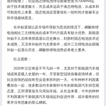
遇到瓶颈了，但是固态锂电池理论能量密度为700Wh/kg。
由于技术难度极大，并且成本远高于液态锂电池，从成本和
可制造性上来看，固态电池还需要很长一段时间才能被车企
和市场接纳普及。
在补贴退坡以及市场环境较为恶劣的情况下，磷酸铁锂
电池相比三元锂电池在成本节约方面具有较大优势。新能源
补贴不久后终将彻底退出历史舞台，到那时固态电池技术还
未成熟，又没有补贴作为支撑条件，或许三元锂电池会跟随
补贴一起退出历史，磷酸铁锂电池势必将卷土重来。
红点观察：
2020年注定将是不平凡的一年，尤其对于新能源汽车领
域或将是载入史册的一年。尽管新型冠状病毒疫情肆虐，但
抗击疫情的战役终究会迎来胜利的一天。今年种种不利因素
叠加在一起，使多数业内专家都对今年的新能源汽车持悲观
态度。正所谓塞翁失马焉知非福。从长远来看，今年的种种
不利因素对于新能源汽车领域起到促进作用，或许最终的结
果并没有想象的那么糟糕。