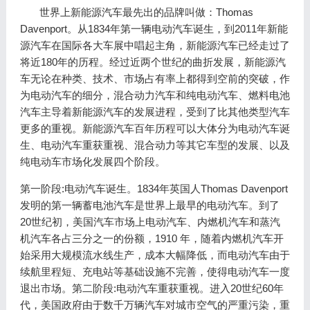
世界上新能源汽车最先出的品牌叫做：Thomas
Davenport。从1834年第一辆电动汽车诞生，到2011年新能
源汽车在国际各大车展中唱起主角，新能源汽车已经走过了
将近180年的历程。经过近两个世纪的曲折发展，新能源汽
车无论在种类、技术、市场占有率上都得到空前的突破，作
为电动汽车的细分，混合动力汽车和纯电动汽车、燃料电池
汽车主导着新能源汽车的发展进程，受到了比其他类型汽车
更多的重视。新能源汽车百年历程可以大体分为电动汽车诞
生、电动汽车重获重视、混合动力等其它车型的发展、以及
纯电动车市场化发展四个阶段。
第一阶段:电动汽车诞生。1834年英国人Thomas Davenport
发明的第一辆蓄电池汽车是世界上最早的电动汽车。到了
20世纪初，美国汽车市场上电动汽车、内燃机汽车和蒸汽
机汽车各占三分之一的份额，1910 年，随着内燃机汽车开
始采用大规模流水线生产，成本大幅降低，而电动汽车由于
续航里程短、充电站等基础设施不完善，使得电动汽车一度
退出市场。第二阶段:电动汽车重获重视。进入20世纪60年
代，美国政府由于数千万辆汽车对城市空气的严重污染，重