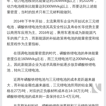
年，动力电池模块比能量达到150Wh/kg以上；到2020年，
动力电池模块比能量达到300Wh/kg以上，而要达到上述能
量密度，当时的技术只有三元材料能做到。
2014年下半年开始，主流乘用车企业均开始试水三元锂
电池，磷酸铁锂电池凭借其高安全性以及寿命长等优势主要
以商用车应用为主。2016年起，乘用车逐渐成为新能源汽
车的推广主力，而新能源的补贴政策将电池的能量密度和续
航里程作为主要指标。
在强调电池能量密度的时代，磷酸铁锂电池的单体能量
密度仅在160Wh/kg左右，而三元锂电池可达200Wh/kg以
上。因此新能源企业为追求高额补贴逐步放弃磷酸铁锂电
池，转向三元锂电池。
近两年磷酸铁锂电池与三元锂电池的成本差距越来越
大，而补贴金额也越来越低，三元锂电池所用的钴金属，价
格在27万/吨，对应的正负极材料成本在14-16万元/吨，而
磷酸铁锂电池的成本则一直保持在2.5-4万元/吨。
在高额补贴时代，磷酸铁锂电池要想和三元锂电池跑同