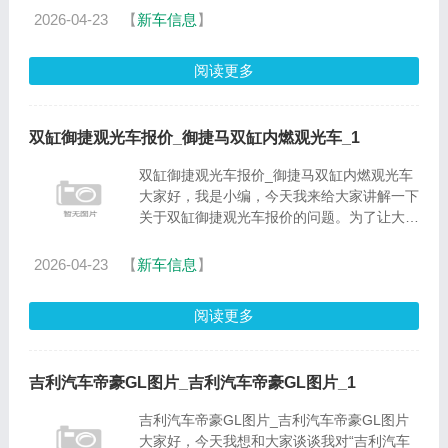
解释：外汇与汇率。名词解释：外汇与汇率。
2026-04-23
【
新车信息
】
外汇是国际贸易的产......
阅读更多
双缸御捷观光车报价_御捷马双缸内燃观光车_1
双缸御捷观光车报价_御捷马双缸内燃观光车
大家好，我是小编，今天我来给大家讲解一下
关于双缸御捷观光车报价的问题。为了让大家
更容易理解，我将这个问题进行了归纳整理，
现在就一起来看看吧。1.御捷马观光车如何保
2026-04-23
【
新车信息
】
养2.御捷马内燃观光......
阅读更多
吉利汽车帝豪GL图片_吉利汽车帝豪GL图片_1
吉利汽车帝豪GL图片_吉利汽车帝豪GL图片
大家好，今天我想和大家谈谈我对“吉利汽车