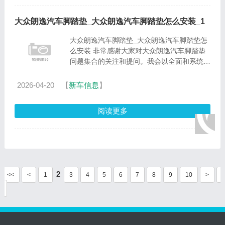
大众朗逸汽车脚踏垫_大众朗逸汽车脚踏垫怎么安装_1
大众朗逸汽车脚踏垫_大众朗逸汽车脚踏垫怎
么安装 非常感谢大家对大众朗逸汽车脚踏垫
问题集合的关注和提问。我会以全面和系统的
方式回答每个问题，并为大家提供一些实用的
建议和思路。1.大众新朗逸坐垫安装方法是什
2026-04-20
【
新车信息
】
么？2.大众朗逸车门漏......
阅读更多
2
<<
<
1
3
4
5
6
7
8
9
10
>