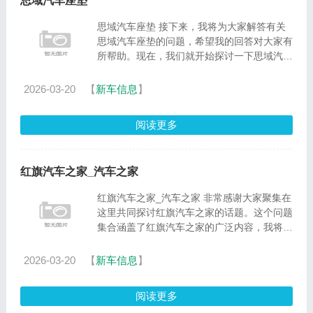
思域汽车座垫
思域汽车座垫 接下来，我将为大家解答有关
思域汽车座垫的问题，希望我的回答对大家有
所帮助。现在，我们就开始探讨一下思域汽车
座垫的话题吧。1.思域座椅上下调节没反应是
怎么回事2.八代思域的座椅能换什么车座椅3.
2026-03-20
【
新车信息
】
十代思域驾驶座椅异响......
阅读更多
红旗汽车之家_汽车之家
红旗汽车之家_汽车之家 非常感谢大家聚集在
这里共同探讨红旗汽车之家的话题。这个问题
集合涵盖了红旗汽车之家的广泛内容，我将用
我的知识和经验为大家提供全面而深入的回
答。1.???????????2.红旗加速向上，岚图、
2026-03-20
【
新车信息
】
智己、埃安抢滩，自主市......
阅读更多