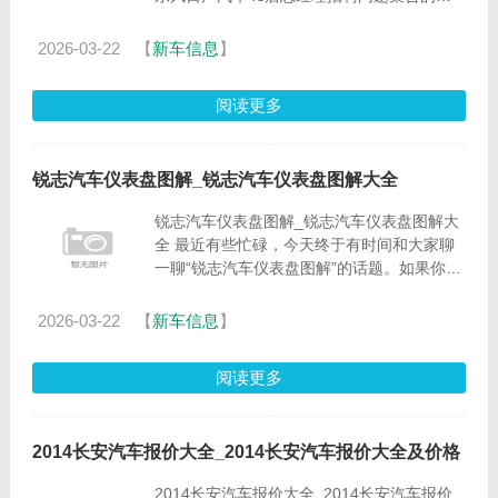
论。这是一个多元且重要的话题，我将采取系
统的方法，逐一回答每个问题，并分享一些相
2026-03-22
【
新车信息
】
关的案例和观点。1.????......
阅读更多
锐志汽车仪表盘图解_锐志汽车仪表盘图解大全
锐志汽车仪表盘图解_锐志汽车仪表盘图解大
全 最近有些忙碌，今天终于有时间和大家聊
一聊“锐志汽车仪表盘图解”的话题。如果你对
这个领域还比较陌生，那么这篇文章就是为你
而写的，让我们一起来了解一下吧。1.汽车仪
2026-03-22
【
新车信息
】
表盘黄灯亮解大全2.......
阅读更多
2014长安汽车报价大全_2014长安汽车报价大全及价格
2014长安汽车报价大全_2014长安汽车报价