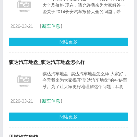
大全及价格 现在，请允许我来为大家解答一
些关于2014长安汽车报价大全的问题，希望
我的回答能够给大家带来一些启示。关于
2014长安汽车报价大全的讨论，我们开始
2026-03-21
【
新车信息
】
吧。1.长安奔奔汽车价格多少?长安奔......
阅读更多
骐达汽车地盘_骐达汽车地盘怎么样
骐达汽车地盘_骐达汽车地盘怎么样 大家好，
今天我来为大家揭开“骐达汽车地盘”的神秘面
纱。为了让大家更好地理解这个问题，我将相
关资料进行了整合，现在就让我们一起来探索
吧。1.新骐达底盘和轩逸一样吗？骐达底盘松
2026-03-21
【
新车信息
】
散要加固装甲？2.......
阅读更多