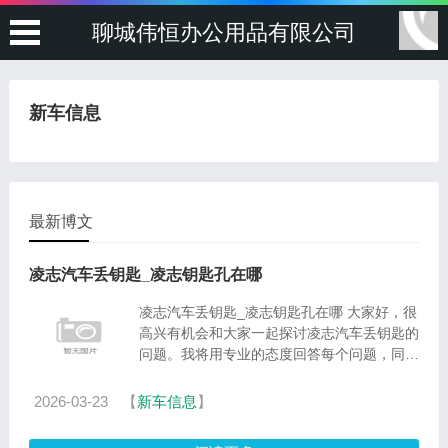
聊城伟恒办公用品有限公司
新车信息
最新博文
凌志汽车丢钥匙_凌志钥匙孔在哪
凌志汽车丢钥匙_凌志钥匙孔在哪 大家好，很
高兴有机会和大家一起探讨凌志汽车丢钥匙的
问题。我将用专业的态度回答每个问题，同时
分享一些具体案例和实践经验，希望这能对大
家有所启发。1.14add-11雷克萨斯钥匙丢了
2026-03-23
【
新车信息
】
怎么删除数据2.雷克萨......