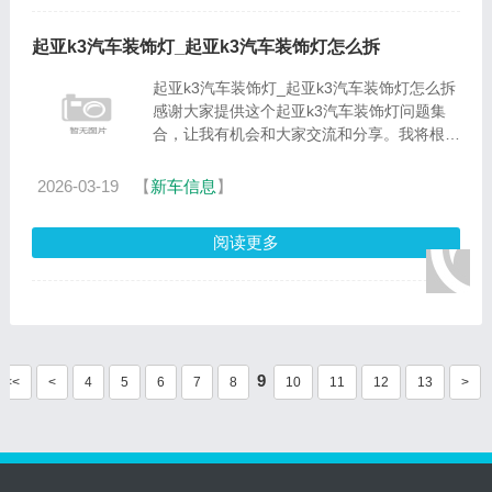
起亚k3汽车装饰灯_起亚k3汽车装饰灯怎么拆
起亚k3汽车装饰灯_起亚k3汽车装饰灯怎么拆
感谢大家提供这个起亚k3汽车装饰灯问题集
合，让我有机会和大家交流和分享。我将根据
自己的理解和学习，为每个问题提供清晰而有
条理的回答。1.起亚k3近光灯怎么调节螺丝2.
2026-03-19
【
新车信息
】
起亚k3原车透镜可以换......
阅读更多
9
<<
<
4
5
6
7
8
10
11
12
13
>