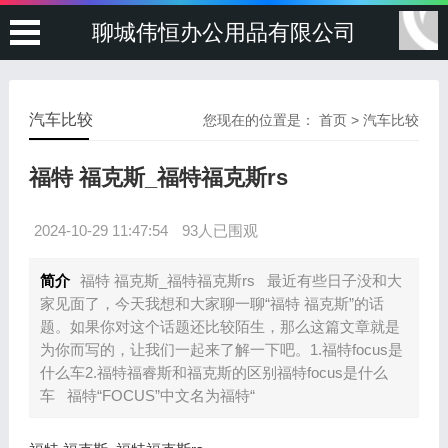
聊城伟恒办公用品有限公司
汽车比较
您现在的位置是：
首页
>
汽车比较
福特 福克斯_福特福克斯rs
2024-10-29 11:47:54
93人已围观
简介
福特 福克斯_福特福克斯rs 最近有些日子没和大
家见面了，今天我想和大家聊一聊“福特 福克斯”的话
题。如果你对这个话题还比较陌生，那么这篇文章就是
为你而写的，让我们一起来了解一下吧。1.福特focus是
什么车2.福特福睿斯和福克斯的区别福特focus是什么
车 福特“FOCUS”中文名为福特“