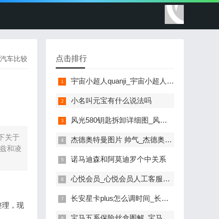
点击排行
汽车比较
宇宙小超人quanji_宇宙小超人全集国语
小名叫元宝有什么说法吗
风光580钥匙拆卸详细图_风光580钥匙拆卸详细图解
下关于
杰德奥特曼图片 帅气_杰德奥特曼图片帅气 霸气
兹和凌
诺马迪森和阿莫迪罗个中关系
心悦会员_心悦会员人工客服电话
长安星卡plus怎么调时间_长安星卡plus怎么调时间和日期
整理，现
宝马五系保险丝盒图解_宝马五系保险丝盒图解大全