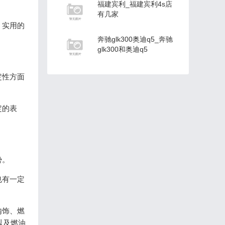
福建宾利_福建宾利4s店
有几家
、实用的
奔驰glk300奥迪q5_奔驰
glk300和奥迪q5
定性方面
定的表
势。
也有一定
内饰、燃
以及燃油