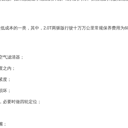
本的一类，其中，2.0T两驱版行驶十万万公里常规保养费用为60
空气滤清器；
度之内；
紧度；
损坏；
，必要时做四轮定位；
嘴；