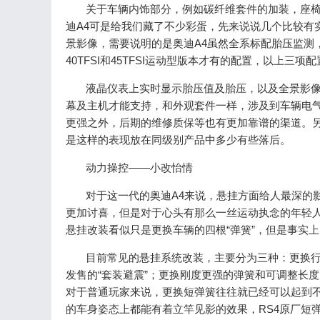
关于车辆内饰部分，例如碳纤维套件的加装，座椅
迪A4可是给我们藏了不少彩蛋，先来说说几个比较有
景影像，需要说明的是奥迪A4虽然全系标配胎压监测
40TFSI和45TFSI运动型版本才有的配置，以上三
液晶仪表上实时显示胎压值及胎压，以及全景影像对
幕及主机才能支持，和外观套件一样，涉及到车辆电
更强之外，后期的维修质保等也有更加靠谱的渠道。另
是这样的表现放在同级别产品中多少有些落后。
动力操控——小改怡情
对于这一代的奥迪A4来说，悬挂方面给人最深的影
更加讨喜，但是对于心头有那么一丝运动执念的年轻人
悬挂改装看似只是更换车辆的四根“弹簧”，但是事实
目前常见的悬挂系统改装，主要分为三种：更换行
发售的“套装避震”；更换刚度更强的弹簧和可调整长
对于普通玩家来说，更换短弹簧往往就已经可以起到不
的车身姿态上都能有着立竿见影的效果，RS4原厂短