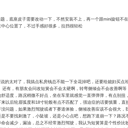
，底座皮子需要改动一下，不然安装不上，再一个跟mini旋钮不
在中心位置了，不过手感好很多，拉挡很轻松
说的太对了，我搞点私房钱总不能一下全花掉吧，还要给媳妇买点
 还有，有朋友会问改短簧会不会太硬啊，转弯侧倾会不会改善啊等
的舒适度，路况稍微不好点，坐在车里就感觉一直弹弹弹，有点别扭
来以后轮眉弧度和18寸轮毂有点不匹配了，强迫症的话要慎重，直接
开没问题，如果激烈驾驶或者下赛道体验，侧倾改善应该不会很大，
还是不要找刺激了，小陡坡，还是小心点吧，想跑下道崩一下？路况
寿命会减少，漏油，总之不经常激烈驾驶，我认为短簧算是个性价比