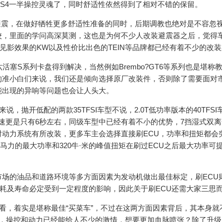
S4一半操控灵魂了，同时舒适性依然得到了相对不错的保留。
震，在做好牺牲更多舒适性准备的同时，后期调教也绝对是不容忽
校，里面的学问高深莫测，这也是为何不少人改装避震器之后，觉得
见影效果的KW以及性价比出色的TEIN等品牌都已经有着不少的改
S系列卡盘得到解决，当然例如Brembo?GT6等系列也是堪称
的准小白们来说，我们还是倾向选择原厂改装件，否则除了需要面对
能出现的异响等问题也会让人头大。
抛开低配的两款35TFSI车型不说，2.0T低功率版本的40TFSI
百公里加速更是只有6秒左右，同级车型中已经有着不小的优势，7挡湿式双
动力系统有所改装，更多车主会选择直接刷ECU，功率和扭矩都会
190马力的最大功率和320牛·米的峰值扭矩在刷过ECU之后最大功率可
场的油品和道路环境等多方面因素为发动机做出最佳标定，刷ECU
油耗及寿命必定受到一定程度的影响，因此关于刷ECU还需大家三思
，着实是堪称最佳“买菜车”，不过在这两方面因素背后，其本身就
驱系统，操控和动力已经能给人不少的激情，想要更加血脉喷张？除了升