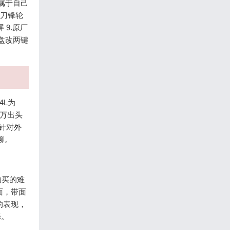
属于自己
寸刀锋轮
 9.原厂
方向盘改两键
4L为
万出头
针对外
聊。
购买的难
面，带面
的表现，
择。