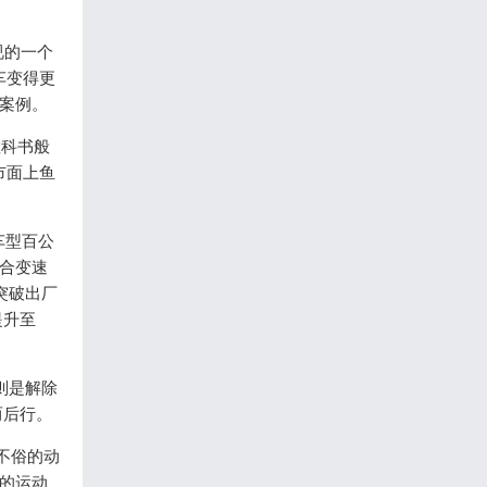
视的一个
车变得更
装案例。
教科书般
市面上鱼
车型百公
离合变速
突破出厂
提升至
则是解除
而后行。
不俗的动
级的运动