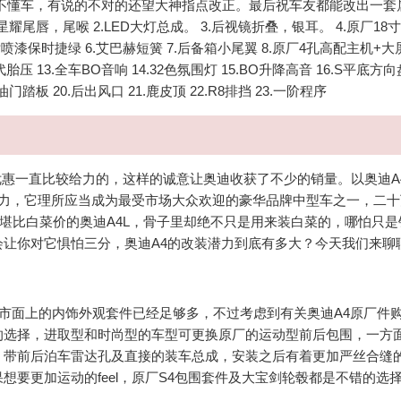
不懂车，有说的不对的还望大神指点改正。最后祝车友都能改出一套
星耀尾唇，尾喉 2.LED大灯总成。 3.后视镜折叠，银耳。 4.原厂18
卡钳喷漆保时捷绿 6.艾巴赫短簧 7.后备箱小尾翼 8.原厂4孔高配主机+大屏
二代胎压 13.全车BO音响 14.32色氛围灯 15.BO升降高音 16.S平底
门踏板 20.后出风口 21.鹿皮顶 22.R8排挡 23.一阶程序
惠一直比较给力的，这样的诚意让奥迪收获了不少的销量。以奥迪A
实力，它理所应当成为最受市场大众欢迎的豪华品牌中型车之一，二十
里堪比白菜价的奥迪A4L，骨子里却绝不只是用来装白菜的，哪怕只是
让你对它惧怕三分，奥迪A4的改装潜力到底有多大？今天我们来聊
市面上的内饰外观套件已经足够多，不过考虑到有关奥迪A4原厂件
的选择，进取型和时尚型的车型可更换原厂的运动型前后包围，一方
，带前后泊车雷达孔及直接的装车总成，安装之后有着更加严丝合缝
要更加运动的feel，原厂S4包围套件及大宝剑轮毂都是不错的选