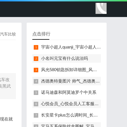
点击排行
汽车比较
宇宙小超人quanji_宇宙小超人全集国语
小名叫元宝有什么说法吗
风光580钥匙拆卸详细图_风光580钥匙拆卸详细图解
汽车改
杰德奥特曼图片 帅气_杰德奥特曼图片帅气 霸气
装黑武
诺马迪森和阿莫迪罗个中关系
心悦会员_心悦会员人工客服电话
长安星卡plus怎么调时间_长安星卡plus怎么调时间和日期
，现在就
宝马五系保险丝盒图解_宝马五系保险丝盒图解大全