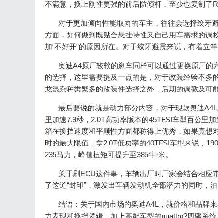
不满意，换上刚性更强的前后防倾杆，至少也复制了R
对于更加倾向性能取向的车主，往往会选择绞牙避
方面，如何做到既贴合悬挂特性又自己用车需求的调
加“不好开”的原因所在。对于绞牙避震来说，有着立竿
奥迪A4原厂较软的刹车同样可以通过更换原厂的六活塞
的选择，这里需要提及一点的是，对于改装经验不多
龙混杂种类繁多的改装件选择之外，后期的调教及可
最后要说的就是动力部分内容，对于现款奥迪A4L来说，
里加速7.9秒，2.0T高功率版本的45TFSI车型
箱在换挡速度和平顺性方面都称得上优秀，如果真想对
时的最大限值，拿2.0T低功率的40TFSI车型来说，
235马力，峰值扭矩可提升至385牛·米。
关于刷ECU这件事，车辆出厂时厂家会结合相应市
了这道“封印”，激发出车辆发动机全部潜力的同时，
结语：关于国内市场的奥迪A4L，就价格和品牌来看
力表现和换挡逻辑，加上高配车型的quattro?四