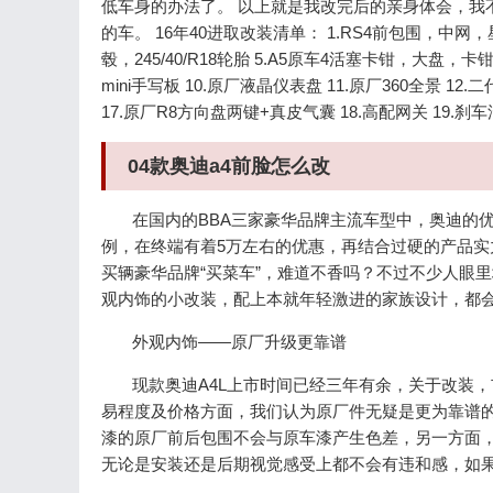
低车身的办法了。 以上就是我改完后的亲身体会，我
的车。 16年40进取改装清单： 1.RS4前包围，中网，
毂，245/40/R18轮胎 5.A5原车4活塞卡钳，大盘，
mini手写板 10.原厂液晶仪表盘 11.原厂360全景 12.
17.原厂R8方向盘两键+真皮气囊 18.高配网关 19.刹车油
04款奥迪a4前脸怎么改
在国内的BBA三家豪华品牌主流车型中，奥迪的优
例，在终端有着5万左右的优惠，再结合过硬的产品
买辆豪华品牌“买菜车”，难道不香吗？不过不少人眼
观内饰的小改装，配上本就年轻激进的家族设计，都会
外观内饰——原厂升级更靠谱
现款奥迪A4L上市时间已经三年有余，关于改装，
易程度及价格方面，我们认为原厂件无疑是更为靠谱
漆的原厂前后包围不会与原车漆产生色差，另一方面
无论是安装还是后期视觉感受上都不会有违和感，如果想