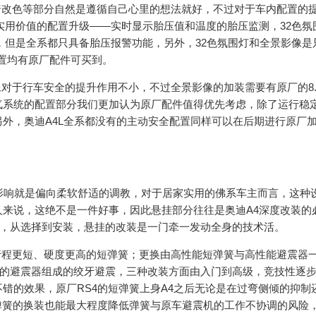
改色等部分自然是遵循自己心里的想法就好，不过对于车内配置的
实用价值的配置升级——实时显示胎压值和温度的胎压监测，32色氛
，但是全系都只具备胎压报警功能，另外，32色氛围灯和全景影像是
项配置均有原厂配件可买到。
于行车安全的提升作用不小，不过全景影像的加装需要有原厂的8.
气系统的配置部分我们更加认为原厂配件值得优先考虑，除了运行稳
外，奥迪A4L全系都没有的主动安全配置同样可以在后期进行原厂
响就是偏向柔软舒适的调教，对于居家实用的佛系车主而言，这种
来说，这绝不是一件好事，因此悬挂部分往往是奥迪A4深度改装的
上，从选择到安装，悬挂的改装是一门牵一发动全身的技术活。
程更短、硬度更高的短弹簧；更换由高性能短弹簧与高性能避震器
度的避震器组成的绞牙避震，三种改装方面由入门到高级，竞技性逐
错的效果，原厂RS4的短弹簧上身A4之后无论是在过弯侧倾的抑制
弹簧的换装也能最大程度降低弹簧与原车避震机的工作不协调的风险