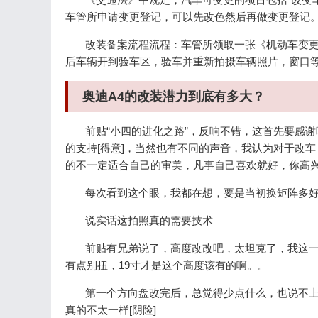
车管所申请变更登记，可以先改色然后再做变更登记
改装备案流程流程：车管所领取一张《机动车变更登
后车辆开到验车区，验车并重新拍摄车辆照片，窗口
奥迪A4的改装潜力到底有多大？
前贴“小四的进化之路”，反响不错，这首先要感谢吧
的支持[得意]，当然也有不同的声音，我认为对于改
的不一定适合自己的审美，凡事自己喜欢就好，你高兴
每次看到这个眼，我都在想，要是当初换矩阵多
说实话这拍照真的需要技术
前贴有兄弟说了，高度改改吧，太坦克了，我这一想
有点别扭，19寸才是这个高度该有的啊。。
第一个方向盘改完后，总觉得少点什么，也说不上来
真的不太一样[阴险]