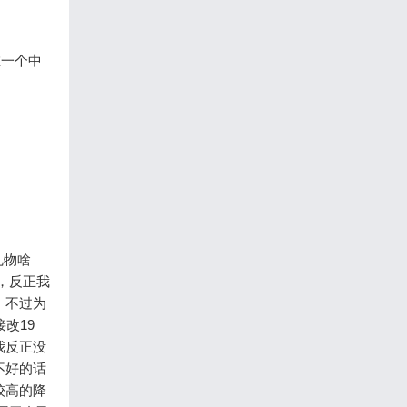
在一个中
礼物啥
，反正我
，不过为
改19
我反正没
不好的话
较高的降