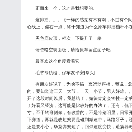
正面来一个，这才是我想要的。
这排挡。。。飞一样的感觉有木有啊，不过有个问题
心线上，偏右一点，终于知道为什么原车排挡档杆不
黑色鹿皮顶，档次一下提升了一格
请忽略空调面板，请给原车留点面子吧
最喜欢这个角度看着它
毛爷爷镇楼，保车友平安[拳头]
有朋友好说了，为啥不搞一套运动座椅，我说，您
的，要知道这三天一大节，一天一小节，男人好难。。
开了这段时间以后，我总结了，短簧肯定会牺牲一定
了好看又经济，这可能是比较好的办法了，还有，低下
寸，至于转弯侧倾，有改善的，不是特别明显，日常
下赛道，再就是改短簧要是碰到减速带，马路牙子，
还是要小心，毕竟弹簧短了，回弹速度变快，避震器