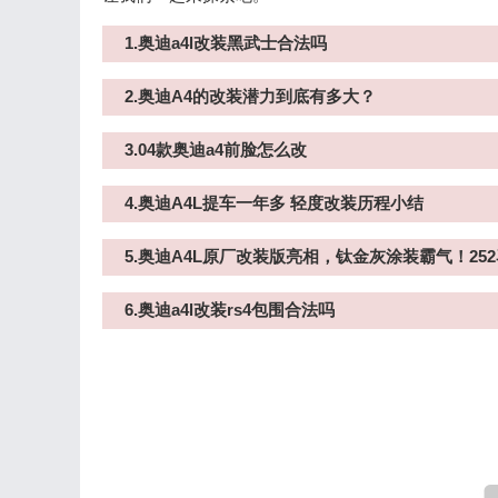
1.奥迪a4l改装黑武士合法吗
2.奥迪A4的改装潜力到底有多大？
3.04款奥迪a4前脸怎么改
4.奥迪A4L提车一年多 轻度改装历程小结
5.奥迪A4L原厂改装版亮相，钛金灰涂装霸气！25
6.奥迪a4l改装rs4包围合法吗